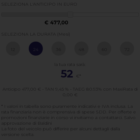
SELEZIONA L'ANTICIPO IN EURO
€ 477,00
SELEZIONA LA DURATA (Mesi)
12
24
36
48
60
72
la tua rata sarà:
52
€*
Anticipo
477,00
€ - TAN 9,45 % - TAEG
80.93
% con MaxiRata di
0,00
€
* I valori in tabella sono puramente indicativi e IVA inclusa. La
rata finanziaria non è comprensiva di spese SDD. Per offerte e
promozioni finanziarie in corso vi invitiamo a contattarci. Salvo
approvazione di Baldini
La foto del veicolo può differire per alcuni dettagli dalla
versione scelta.