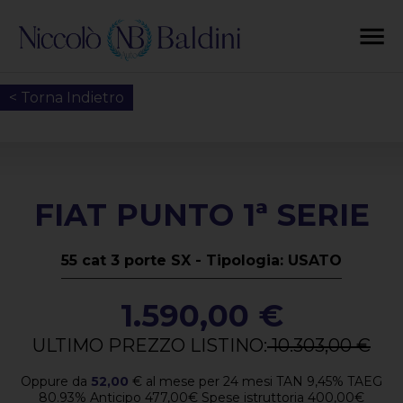
< Torna Indietro
FIAT PUNTO 1ª SERIE
55 cat 3 porte SX - Tipologia: USATO
1.590,00 €
ULTIMO PREZZO LISTINO:
10.303,00 €
Oppure da
52,00
€
al mese per
24
mesi TAN
9,45
%
TAEG
80.93
%
Anticipo
477,00
€
Spese istruttoria
400,00
€