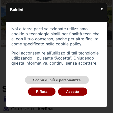
Baldini
X
Noi e terze parti selezionate utilizziamo
cookie o tecnologie simili per finalità tecniche
e, con il tuo consenso, anche per altre finalità
come specificato nella
cookie policy
.
Puoi acconsentire all’utilizzo di tali tecnologie
utilizzando il pulsante “Accetta”. Chiudendo
questa informativa, continui senza accettare.
Scopri di più e personalizza
SU QUEST'AUTO
Rifiuta
Accetta
Alimentazione -
benzina
Carrozzeria -
berlina