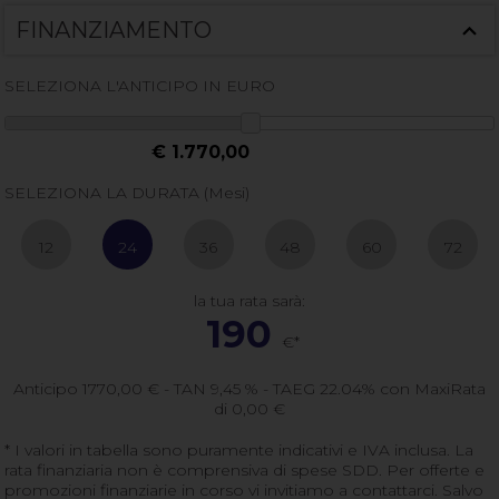
FINANZIAMENTO
SELEZIONA L'ANTICIPO IN EURO
€ 1.770,00
SELEZIONA LA DURATA (Mesi)
12
24
36
48
60
72
la tua rata sarà:
190
€*
Anticipo
1770,00
€ - TAN 9,45 % - TAEG
22.04
% con MaxiRata
di
0,00
€
* I valori in tabella sono puramente indicativi e IVA inclusa. La
rata finanziaria non è comprensiva di spese SDD. Per offerte e
promozioni finanziarie in corso vi invitiamo a contattarci. Salvo