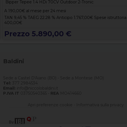
Bipper Tepee 1.4 HDi 70CV Outdoor 2-Tronic
A
190,00
€ al mese per 24 mesi
TAN 9,45 % TAEG 22.28 % Anticipo 1.767,00€ Spese istruttoria
400,00€
Prezzo 5.890,00 €
Baldini
Sede a Castel D'Aiano (BO) - Sede a Montese (MO)
Tel:
377 2984534
Email:
info@niccolobaldini.it
P.IVA IT
03750540365 -
REA
MO414660
Apri preferenze cookie
-
Informativa sulla privacy