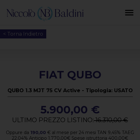
< Torna Indietro
FIAT QUBO
QUBO 1.3 MJT 75 CV Active - Tipologia: USATO
5.900,00 €
ULTIMO PREZZO LISTINO:
16.310,00 €
Oppure da
190,00
€
al mese per
24
mesi TAN
9,45
%
TAEG
22.04
%
Anticipo
1.770,00
€
Spese istruttoria
400,00
€