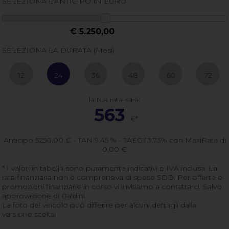
SELEZIONA L'ANTICIPO IN EURO
€ 5.250,00
SELEZIONA LA DURATA (Mesi)
12
24
36
48
60
72
la tua rata sarà:
563
€*
Anticipo
5250,00
€ - TAN 9,45 % - TAEG
13.73
% con MaxiRata di
0,00
€
* I valori in tabella sono puramente indicativi e IVA inclusa. La
rata finanziaria non è comprensiva di spese SDD. Per offerte e
promozioni finanziarie in corso vi invitiamo a contattarci. Salvo
approvazione di Baldini
La foto del veicolo può differire per alcuni dettagli dalla
versione scelta.