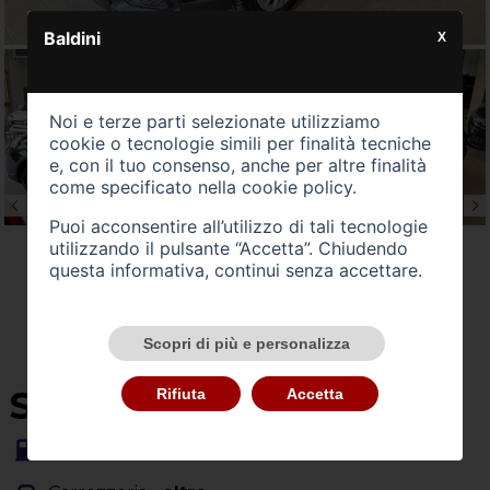
Baldini
X
Noi e terze parti selezionate utilizziamo
cookie o tecnologie simili per finalità tecniche
e, con il tuo consenso, anche per altre finalità
come specificato nella
cookie policy
.
Puoi acconsentire all’utilizzo di tali tecnologie
utilizzando il pulsante “Accetta”. Chiudendo
questa informativa, continui senza accettare.
Scopri di più e personalizza
SU QUEST'AUTO
Rifiuta
Accetta
Alimentazione -
ibrida