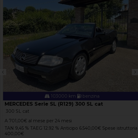
103000 km
benzina
MERCEDES Serie SL (R129) 300 SL cat
300 SL cat
A
701,00
€ al mese per 24 mesi
TAN 9,45 % TAEG 12.92 % Anticipo 6.540,00€ Spese istruttoria
400,00€