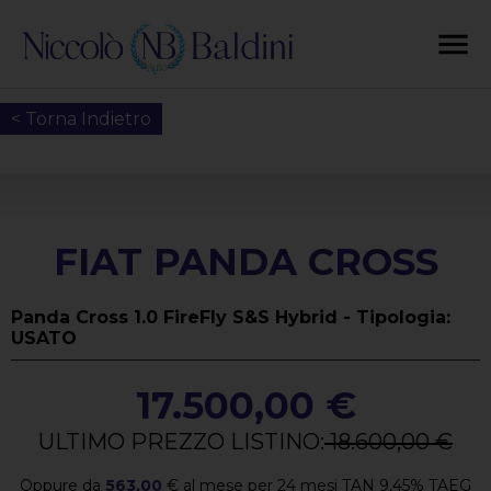
< Torna Indietro
FIAT PANDA CROSS
Panda Cross 1.0 FireFly S&S Hybrid - Tipologia:
USATO
17.500,00 €
ULTIMO PREZZO LISTINO:
18.600,00 €
Oppure da
563,00
€
al mese per
24
mesi TAN
9,45
%
TAEG