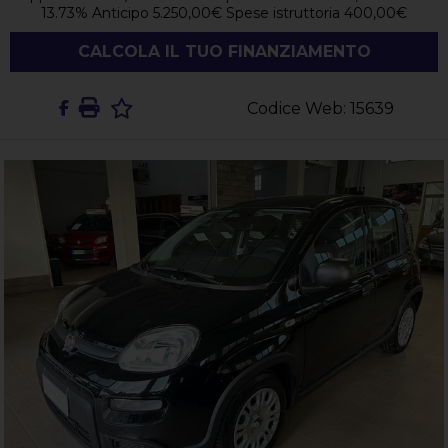
13.73
%
Anticipo
5.250,00
€
Spese istruttoria
400,00
€
CALCOLA IL TUO FINANZIAMENTO
Codice Web: 15639