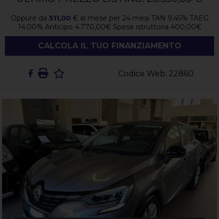
Oppure da
511,00
€
al mese per
24
mesi TAN
9,45
%
TAEG
14.00
%
Anticipo
4.770,00
€
Spese istruttoria
400,00
€
CALCOLA IL TUO FINANZIAMENTO
Codice Web: 22860