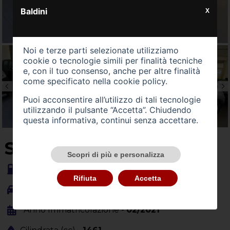
Baldini
X
Noi e terze parti selezionate utilizziamo
cookie o tecnologie simili per finalità tecniche
e, con il tuo consenso, anche per altre finalità
come specificato nella
cookie policy
.
Puoi acconsentire all’utilizzo di tali tecnologie
utilizzando il pulsante “Accetta”. Chiudendo
questa informativa, continui senza accettare.
SU QUEST'AUTO
Scopri di più e personalizza
Alimentazione -
gasolio
Rifiuta
Accetta
Carrozzeria -
fuoristrada
Anno Immatricolazione -
02/2021