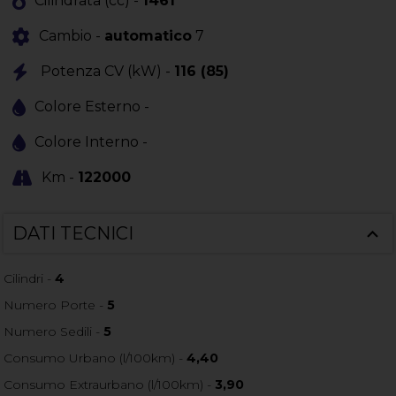
Cilindrata (cc) -
1461
Cambio -
automatico
7
Potenza CV (kW) -
116 (85)
Colore Esterno -
Colore Interno -
Km -
122000
DATI TECNICI
Cilindri -
4
Numero Porte -
5
Numero Sedili -
5
Consumo Urbano (l/100km) -
4,40
Consumo Extraurbano (l/100km) -
3,90